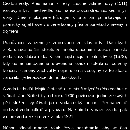
Cestou vody. Přes náhon z řeky Loučné vidíme nový (1911)
válcový mlýn. Hned vedle, pod mansardovou střechou, sedí mlýn
starý. Dnes v oloupané kůži, jen s tu a tam pomrkávajícími
psaníčky sgrafit své vrstvené fasády působí poněkud znaveným
dojmem.
Prapůvodní zařízení je zmiňováno ve vlastnictví Dašických
z Barchova od 15. století. S mnoha otočeními soukolí přinesla
voda časy dobré i zlé. K těm nejstinnějším patří chvíle (1679),
kdy od nenamazaného dřevěného ložiska zakokrhal červený
kohout. Plameny zachvátily nejen dílo na vodě, nýbrž ke zkáze
zahořelo i jedenadvacet domů dašických.
A voda tekla dál. Majitelé stejně jako mistři mlynářského cechu se
střídali. Jan Seifert byl od roku 1700 povinován jedno ze svých
pěti složení využívat jako vodárenský pohon. Permanentně
dodávat vodu palírně a pivovaru. Na snímku vpravo vzadu, pak
vidíme vodárenskou věž z roku 1921.
Náhon přinesl mnohé, však česla nezabránila, aby se čas