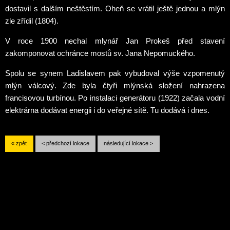
dostavil s dalším neštěstím. Oheň se vrátil ještě jednou a mlýn
zle zřídil (1804).
V roce 1900 nechal mlynář Jan Prokeš před stavení
zakomponovat ochránce mostů sv. Jana Nepomuckého.
Spolu se synem Ladislavem pak vybudoval výše vzpomenutý
mlýn válcový. Zde byla čtyři mlýnská složení nahrazena
francisovou turbínou. Po instalaci generátoru (1922) začala vodní
elektrárna dodávat energii i do veřejné sítě. Tu dodává i dnes.
« zpět
< předchozí lokace
následující lokace >