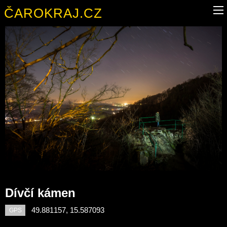
ČAROKRAJ.CZ
Dívčí kámen
49.881157, 15.587093
GPS