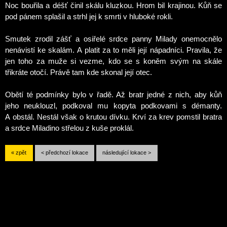
Noc bouřila a déšť činil skálu kluzkou. Hrom bil krajinou. Kůň se
pod pánem splašil a strhl jej k smrti v hluboké rokli.
Smutek zrodil zášť a osiřelé srdce panny Milady onemocnělo
nenávistí ke skalám. A platit za to měli její nápadníci. Pravila, že
jen toho za muže si vezme, kdo se s koněm svým na skále
třikráte otočí. Právě tam kde skonal její otec.
Obětí té podmínky bylo v řadě. Až bratr jedné z nich, aby kůň
jeho neuklouzl, podkoval mu kopyta podkovami s démanty.
A obstál. Nestál však o krutou dívku. Krví za krev pomstil bratra
a srdce Miladino střelou z kuše proklál.
« zpět
< předchozí lokace
následující lokace >