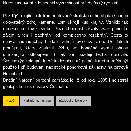
Nové zastavení zde nechal vyzdvihnout prácheňský rychtář.
Pozdější majitel pak fragmentované skalisko uchopil jako snadno
dolovatelný zdroj kamene. Lom ukrojil kus krajiny. Vzniklo tak
i dnešní dešťové jezírko. Pozoruhodnost lokality však přinesla
zájem a ten ji zachránil od kompletního rozebrání. Cesta to
nebyla jednoduchá, hledání zdrojů bylo svízelné. Po letech
pronájmu, který zastavil těžbu, se konečně vybral obnos
umožňující odkoupení. I tak se později těžba obnovila.
Šestibokých sloupů, které tu dosahují až patnácti metrů, mělo být
použito i při budování nacistické ponorkové základny na ostrově
Helgoland.
Dnešní Národní přírodní památka je již od roku 1895 i nejstarší
geologickou rezervací v Čechách.
« zpět
< předchozí lokace
následující lokace >