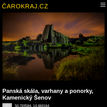
ČAROKRAJ.CZ
Panská skála, varhany a ponorky,
Kamenický Šenov
50.769584, 14.484164
GPS