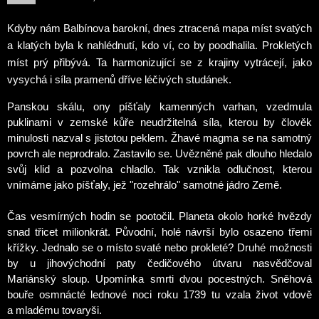
Kdyby nám Balbínova barokní, dnes ztracená mapa míst svatých
a klatých byla k nahlédnutí, kdo ví, co by poodhalila.
Prokletých
míst prý přibývá. Ta harmonizující se z krajiny vytrácejí, jako
vysychá i síla pramenů dříve léčivých studánek.
Panskou skálu, ony píšťaly kamenných varhan, vzedmula
puklinami v zemské kůře neudržitelná síla, kterou by člověk
minulosti nazval s jistotou peklem. Žhavé magma se na samotný
povrch ale neprodralo. Zastavilo se. Uvězněné pak dlouho hledalo
svůj klid a pozvolna chladlo. Tak vznikla odlučnost, kterou
vnímáme jako píšťaly, jež "rozehrálo" samotné jádro Země.
Čas vesmírných hodin se pootočil. Planeta okolo horké hvězdy
snad třicet milionkrát. Původní, holé návrší bylo osazeno třemi
křížky. Jednalo se o místo svaté nebo prokleté? Druhé možnosti
by u jihovýchodní paty čedičového útvaru nasvědčoval
Mariánský sloup. Upomínka smrti dvou pocestných. Sněhová
bouře osmnácté lednové
noci roku 1739 tu vzala život
vdově
a mladému tovaryši.