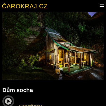
ČAROKRAJ.CZ
Dům socha
audio průvodce