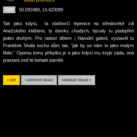
50.092480, 14.423099
GPS
Tak jako kdysi, ta vlaštovčí lepenice na středověké zdi
Anežského kláštera, ty domky chudých, bývaly tu podepřen
jeden druhým. Pro radost dětem i Národní galerii, vystavěl tu
František Skála sochu dům tak, "jak by se nám to jako malým
líbilo." Oporou tomu příbytku je a jako kdysi mu kryje záda, ona
prastará zeď té bohaté paměti.
« zpět
< předchozí lokace
následující lokace >