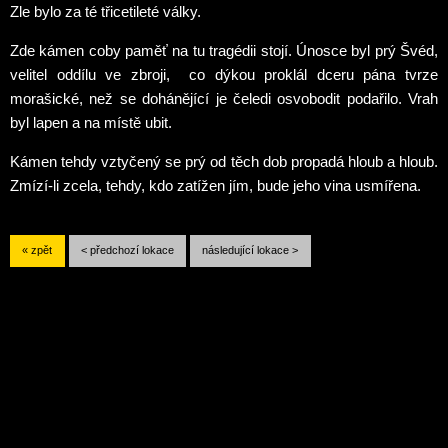
Zle bylo za té třicetileté války.
Zde kámen coby paměť na tu tragédii stojí. Únosce byl prý Švéd,
velitel oddílu ve zbroji, co dýkou proklál dceru pána tvrze
morašické, než se dohánějící je čeledi osvobodit podařilo. Vrah
byl lapen a na místě ubit.
Kámen tehdy vztyčený se prý od těch dob propadá hloub a hloub.
Zmízí-li zcela, tehdy, kdo zatížen jím, bude jeho vina usmířena.
« zpět
< předchozí lokace
následující lokace >