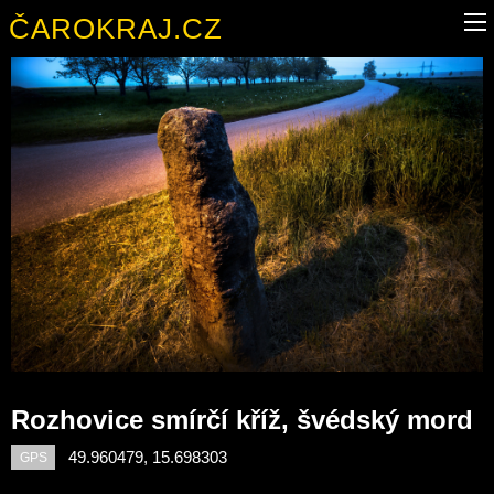
ČAROKRAJ.CZ
Rozhovice smírčí kříž, švédský mord
49.960479, 15.698303
GPS