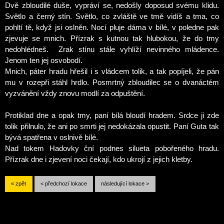
Dvě zbloudilé duše, vypráví se, nedošly doposud svému klidu.
Světlo a černý stín.
Světlo, co zvláště ve tmě vidíš a tma, co
pohltí tě, když jsi oslněn. Nocí pluje dáma v bílé, v poledne pak
zjevuje se mnich. Přízrak
s kutnou tak hlubokou, že do tmy
nedohlédneš. Zrak stínu stále vyhlíží nevinného mládence.
Jenom ten jej osvobodí.
Mnich, páter hradu hřešil i s vládcem tolik, a tak popíjeli, že pán
mu v rozepři stáhl hrdlo.
Posmrtný zbloudilec se o dvanáctém
vyzvánění vždy znovu modlí za odpuštění.
Protiklad dne a opak tmy, paní bílá bloudí hradem. Srdce ji zde
tolik přilnulo, že ani po smrti jej nedokázala opustit. Paní Guta tak
bývá spatřena v oslnivě bílé.
Nad tokem Hadovky ční podnes silueta pobořeného hradu.
Přízrak dne i zjevení noci čekají, kdo ukrojí z jejich kletby.
« zpět
< předchozí lokace
následující lokace >