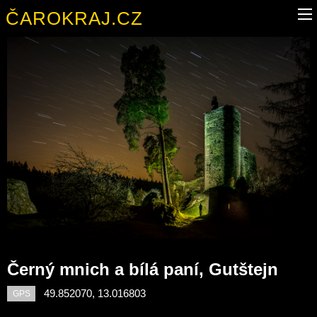
ČAROKRAJ.CZ
Černý mnich a bílá paní, Gutštejn
49.852070, 13.016803
GPS