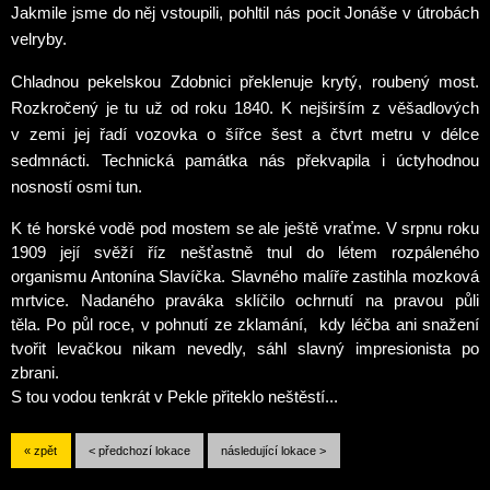
Jakmile jsme do něj vstoupili, pohltil nás pocit Jonáše v útrobách
velryby.
Chladnou pekelskou Zdobnici překlenuje krytý, roubený most.
Rozkročený je tu už od roku 1840. K nejširším z věšadlových
v zemi jej řadí vozovka o šířce šest a čtvrt metru v délce
sedmnácti. Technická památka nás překvapila i úctyhodnou
nosností osmi tun.
K té horské vodě pod mostem se ale ještě vraťme. V srpnu roku
1909 její svěží říz nešťastně tnul
do létem rozpáleného
organismu Antonína Slavíčka. Slavného malíře zastihla mozková
mrtvice.
Nadaného praváka sklíčilo ochrnutí na pravou půli
těla.
Po půl roce, v pohnutí ze zklamání,
kdy léčba ani snažení
tvořit levačkou nikam nevedly, sáhl slavný impresionista po
zbrani.
S tou vodou tenkrát v Pekle přiteklo neštěstí...
« zpět
< předchozí lokace
následující lokace >