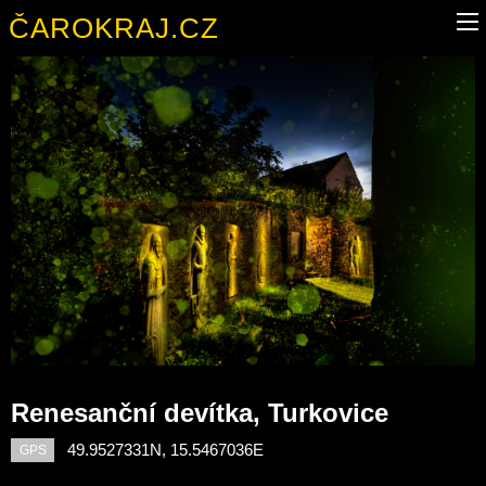
ČAROKRAJ.CZ
Renesanční devítka, Turkovice
49.9527331N, 15.5467036E
GPS