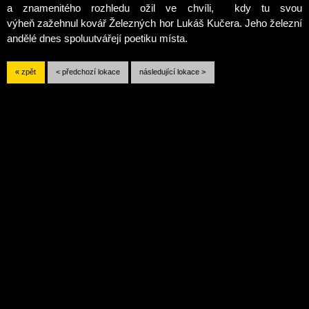
a znamenitého rozhledu o
žil ve chvíli
,
kdy tu svou
výheň
zažehnul
kovář Železných hor Lukáš Kučera. Jeho železní
andělé dnes spoluutvářejí poetiku místa.
« zpět
< předchozí lokace
následující lokace >