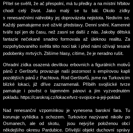
Přítel se svěřil, že ač přespolní, má tu předky a na místní hřbitov
chodí celý život. Jako malý se tu bál. Okolo zídky
s renesančními náhrobky jej doprovázela nejistota. Nedivím se.
K
aždý pamatujeme své oživlé představy. Denní snění.
Kamenné
tváře spí jen do času, než zasní se další z nás.
Jakoby dětská
fantazie nečekaně snadno formovala až
úleknou realitu. Za
rozpohybovaného světla této noci tak i před námi ožívají tesané
podobenky mrtvých. Ztišíme hlasy, cítíme, že je neradno rušit.
Ohradní zídka osazená devítkou erbovních a figurálních motivů
pánů z Gerštorfu provazuje naši pozornost s empírovou kaplí
pozdějších pánů z Pachtova. Rod Gerštorfů, jsme na Turkovicím
blízké lokaci, již dříve zaznamenali. Příběh svojšické tvrze
pamatuje i pověst o tajemném pánovi a jím vyzvednutém
pokladu.
https://carokraj.cz/lokace/tvrz-svojsice-a-jeji-poklad
Nad renesanční vzpomínkou je vynesena barokní fara. Tu
korunuje vyhlídka s ochozem.
Turkovice nazývané nikoliv po
Osmanech, ale od skotu,
jsou nejvýše položenou obcí
někdejšího okresu Pardubice. Dřívější objekt duchovní správy