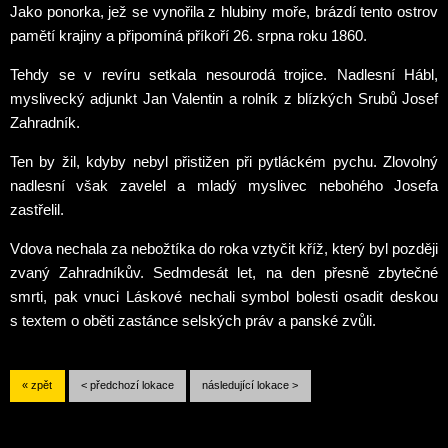
Jako ponorka, jež se vynořila z hlubiny moře, brázdí tento ostrov
pamětí krajiny a připomíná příkoří 26. srpna roku 1860.
Tehdy se v revíru setkala nesourodá trojice. Nadlesní Hábl,
myslivecký adjunkt Jan Valentin a rolník z blízkých Srubů Josef
Zahradník.
Ten by žil, kdyby nebyl přistižen při pytláckém pychu. Zlovolný
nadlesní však zavelel a mladý myslivec nebohého Josefa
zastřelil.
Vdova nechala za nebožtíka do roka vztyčit kříž, který byl později
zvaný Zahradníkův. Sedmdesát let, na den přesně zbytečné
smrti, pak vnuci Láskové nechali symbol bolesti osadit deskou
s textem o oběti zastánce selských práv a panské zvůli.
« zpět
< předchozí lokace
následující lokace >