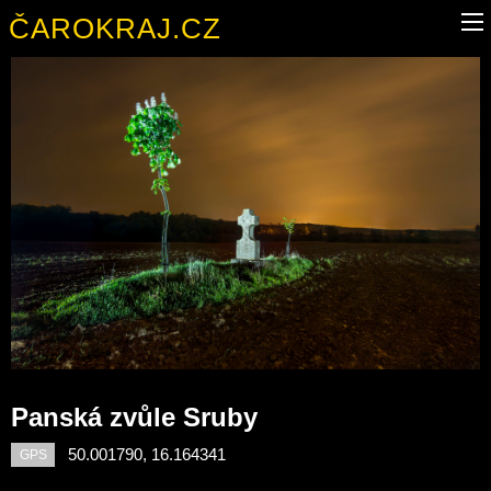
ČAROKRAJ.CZ
Panská zvůle Sruby
50.001790, 16.164341
GPS