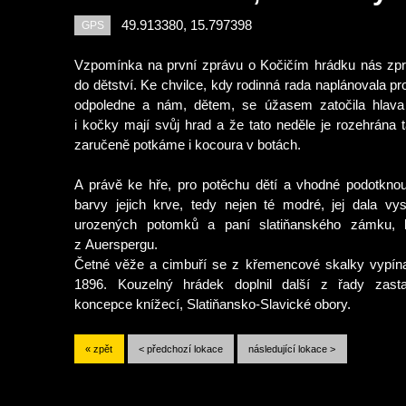
49.913380, 15.797398
GPS
Vzpomínka na první zprávu o Kočičím hrádku nás zpra
do dětství. Ke chvilce, kdy rodinná rada naplánovala p
odpoledne a nám, dětem, se úžasem zatočila hlava
i kočky mají svůj hrad a že tato neděle je rozehrána
zaručeně potkáme i kocoura v botách.
A právě ke hře, pro potěchu dětí a vhodné podotknou
barvy jejich krve, tedy nejen té modré, jej dala vy
urozených potomků a paní slatiňanského zámku, 
z Auerspergu.
Četné věže a cimbuří se z křemencové skalky vypína
1896. Kouzelný hrádek doplnil další z řady zasta
koncepce k
nížecí, Slatiňansko-Slavické obory.
« zpět
< předchozí lokace
následující lokace >