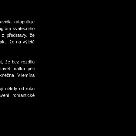
vidla katapultuje
rogram svátečního
 z představy, že
 tak,
že na výletě
t, že bez rozdílu
stavět matka pěti
kněžna Vilemína
jí někdy od roku
vení romantické