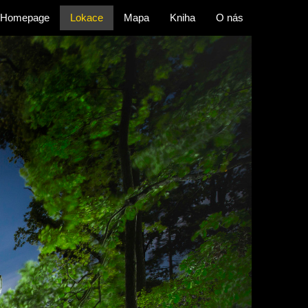
Homepage
Lokace
Mapa
Kniha
O nás