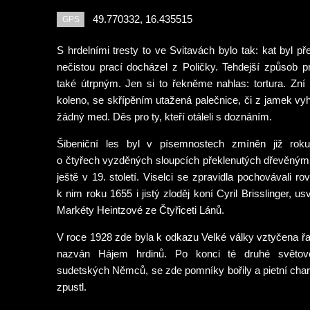
49.770332, 16.435515
GPS
S hrdelními tresty to ve Svitavách bylo tak: kat byl p
nečistou prací docházel z Poličky. Tehdejší způsob 
také útrpným. Jen si to řekněme nahlas: tortura. Zní 
koleno, se skřípěním utažená palečnice, či z jamek vyh
žádný med. Děs pro ty, kteří otáleli s doznáním.
Šibeniční les byl v písemnostech zmíněn již roku
o čtyřech vyzděných sloupcích překlenutých dřevěným
ještě v 19. století. Viselci se zpravidla pochovávali rov
k nim roku 1655 i jistý zloděj koní Cyril Brisslinger, 
Markéty Heintzové ze Čtyřiceti Lánů.
V roce 1928 zde byla k odkazu Velké války vztyčena ř
nazván Hájem hrdinů. Po konci té druhé světo
sudetských Němců, se zde pomníky bořily a pietní char
zpustl.