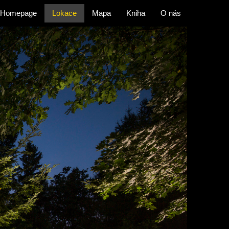
Homepage
Lokace
Mapa
Kniha
O nás