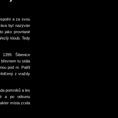
řespolní a za svou
práva byl nazýván
to jako provrtané
řezlý kloub. Tedy
 1399. Šibenice
 břevnem tu stála
nou pod ní. Patřil
usvědčený z vraždy
ada pomníků a les
vé a po odsunu
akter místa zcela