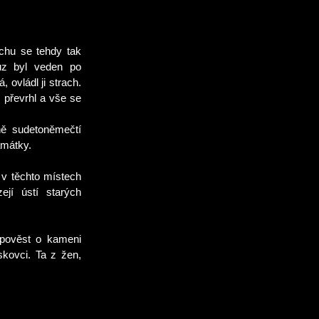
chu se tehdy tak
ůz byl veden po
, ovládl ji strach.
 převrhl a vše se
ně sudetoněmečtí
amátky.
e v těchto místech
ejí ústí starých
e pověst o kameni
skovci. Ta z žen,