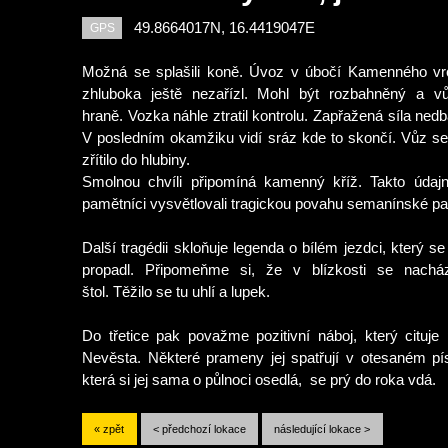
49.8664017N, 16.4419047E
GPS
Možná se splašili koně. Úvoz v úbočí Kamenného vr
zhluboka ještě nezařízl. Mohl být rozbahněný a v
hraně. Vozka náhle ztratil kontrolu. Zapřažená síla nedbá
V posledním okamžiku vidí sráz kde to skončí. Vůz se
zřítilo do hlubiny.
Smolnou chvíli připomíná kamenný kříž. Takto údaj
pamětníci vysvětlovali tragickou povahu semanínské p
Další tragédii skloňuje legenda o bílém jezdci, který s
propadl. Připomeňme si, že v blízkosti se nacház
štol. Těžilo se tu uhlí a lupek.
Do třetice pak považme pozitivní náboj, který cituj
Nevěsta. Některé prameny jej spatřují v otesaném pí
která si jej sama o půlnoci osedlá,
se prý do roka vdá.
« zpět
< předchozí lokace
následující lokace >