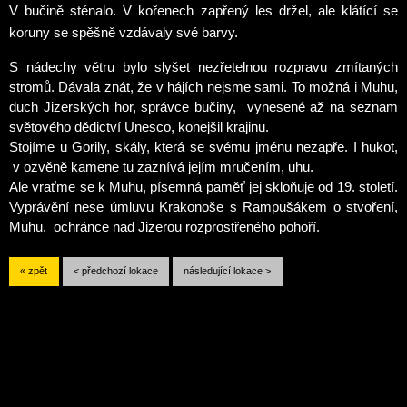
V bučině sténalo. V kořenech zapřený les držel, ale klátící se
koruny se spěšně vzdávaly své barvy.
S nádechy větru bylo slyšet nezřetelnou rozpravu zmítaných
stromů. Dávala znát, že v hájích nejsme sami.
To možná i Muhu,
duch Jizerských hor, správce bučiny,
vynesené až na seznam
světového dědictví Unesco, konejšil krajinu.
Stojíme u Gorily, skály, která se svému jménu nezapře. I hukot
,
v ozvěně kamene tu zaznívá jejím mručením, uhu.
Ale vraťme se k Muhu, písemná paměť jej skloňuje od 19. století.
Vyprávění nese úmluvu Krakonoše s Rampušákem o stvoření,
Muhu,
ochránce nad Jizerou rozprostřeného pohoří.
« zpět
< předchozí lokace
následující lokace >