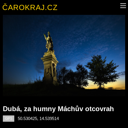
ČAROKRAJ.CZ
Dubá, za humny Máchův otcovrah
50.530425, 14.539514
GPS