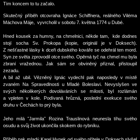
Tím koncem to tu začalo.
Skutečný příběh otcovraha Ignáce Schiffnera, reálného Viléma
Máchova Máje, vyvrcholil v
sobotu 7. května 1774 u
Dubé.
Hned kousek za humny, na chmelnici, někde tam,
kde dodnes
stojí socha Sv. Prokopa (kopie, originál je v Doksech).
Z nešťastné lásky k dceři dubského kováře se odehrál ten mord.
Syn ze světa zprovodil otce svého. Opěrná tyč na chmel mu byla
zbraní vražednou. Jak sám se obviněný přiznal, přistoupil
zezadu.
A bil až ubil. Vězněný Ignác vydechl pak naposledy v místě
zvaném Na Spravedlnosti u Mladé Boleslavi. Nevyslyšen ve
svých několikerých dovoláváních se milosti, byl rozlámán
a vpleten v kole. Podívaná hrůzná, poslední exekuce svého
druhu v Čechách to prý byla.
Jeho milá "Jarmila" Rozina Trauslinová neunesla tíhu svého
osudu a svůj život ukončila skokem do rybníku.
Příběh pak mladý Karel Hynek od svého přítele v Doksech slyšel