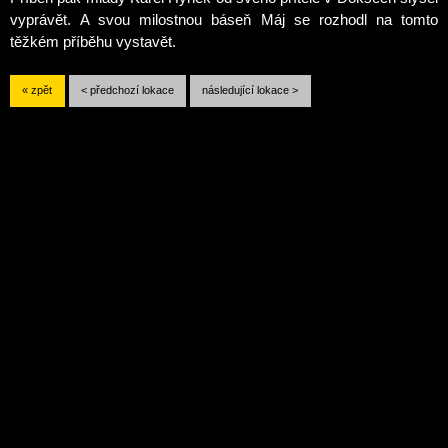
vyprávět.
A svou milostnou báseň Máj se rozhodl na tomto
těžkém příběhu vystavět.
« zpět
< předchozí lokace
následující lokace >