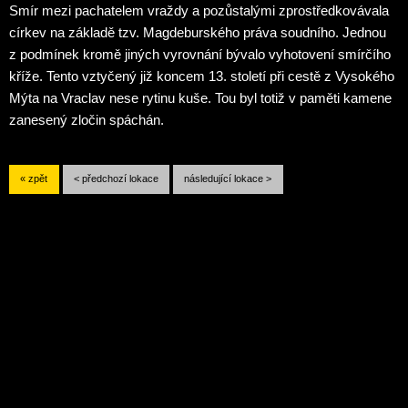
Smír mezi pachatelem vraždy a
pozůstalými
zprostředkovávala
církev na základě tzv. Magdeburského práva soudního.
Jednou
z podmínek kromě jiných vyrovnání bývalo vyhotovení smírčího
kříže. Tento vztyčený již koncem 13. století při cestě z Vysokého
Mýta na
Vraclav
nese rytinu kuše. Tou byl totiž v paměti kamene
zanesený zločin spáchán.
« zpět
< předchozí lokace
následující lokace >