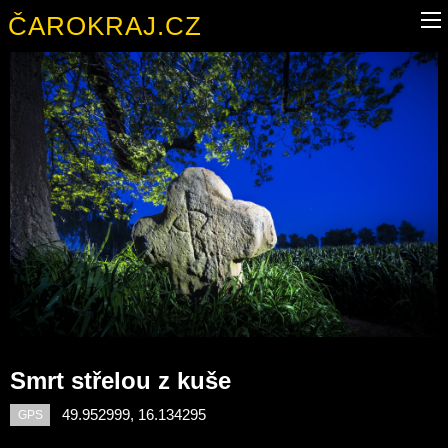
ČAROKRAJ.CZ
Smrt střelou z kuše
49.952999, 16.134295
GPS