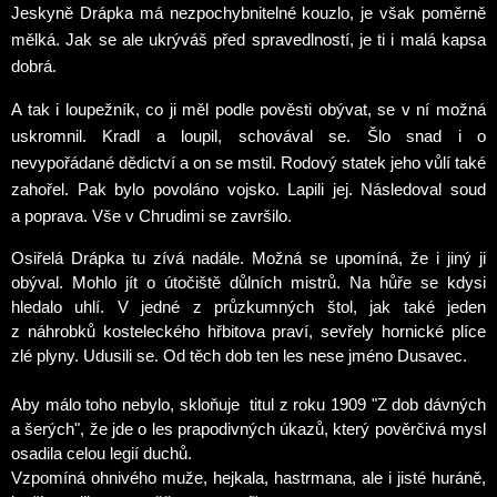
Jeskyně Drápka má nezpochybnitelné kouzlo, je však poměrně
mělká. Jak se ale ukrýváš před spravedlností, je ti i malá kapsa
dobrá.
A tak i loupežník, co ji měl podle pověsti obývat, se v ní možná
uskromnil. Kradl a loupil, schovával se. Šlo snad i o
nevypořádané dědictví a on se mstil. Rodový statek jeho vůlí také
zahořel. Pak bylo povoláno vojsko. Lapili jej. Následoval soud
a poprava. Vše v Chrudimi se završilo.
Osiřelá Drápka tu zívá nadále. Možná se upomíná, že i jiný ji
obýval. Mohlo jít o útočiště důlních mistrů. Na hůře se kdysi
hledalo uhlí. V jedné z průzkumných štol, jak také jeden
z náhrobků kosteleckého hřbitova praví, sevřely hornické plíce
zlé plyny. Udusili se. Od těch dob ten les nese jméno Dusavec.
Aby málo toho nebylo, skloňuje titul z roku 1909 "Z dob dávných
a šerých", že jde o les prapodivných úkazů, který pověrčivá mysl
osadila celou legií duchů.
Vzpomíná ohnivého muže, hejkala, hastrmana, ale i jisté huráně,