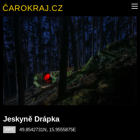
ČAROKRAJ.CZ
Jeskyně Drápka
49.8542731N, 15.9555875E
GPS