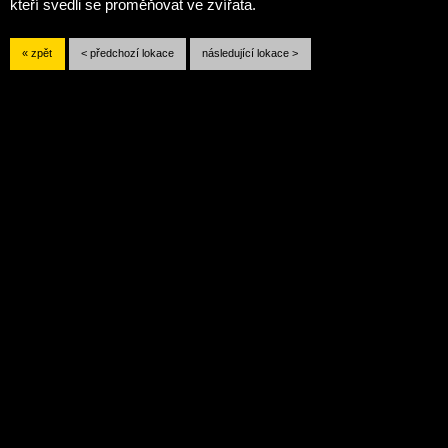
kteří svedli se proměňovat ve zvířata.
« zpět
< předchozí lokace
následující lokace >