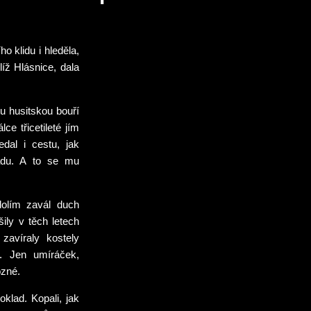
o klidu i hleděla,
íž Hlásnice, dala
u husitskou bouří
ce třicetileté jím
dal i cestu, jak
adu. A to se mu
olím zavál duch
ily v těch letech
zavíraly kostely
. Jen umíráček,
ozné.
oklad. Kopali, jak