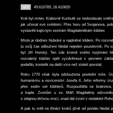
49.610789, 16.410820
GPS
Král byl mrtev. Královně Kunhutě se nedostávalo vnitřníh
jak učesat své svědomí. Přes horu od Svojanova, pobl
vystavěti kajícným sestrám Magdalenitkám klášter.
Místo je dodnes hluboké a naplněné klidem. Po rozvrat
tu svůj čas odloučení hledal nejeden poustevník. Po vál
byl Jiří Horský. Ten zde kromě svého rozjímání hle
rozvalený klášter opět vyzdvihnout v pevném zákl
podařilo, kostelík na další více než století povstal.
Roku 1770 však byla odsloužena poslední mše. Úd
humanismu a osvícenství Josefa II. Jeho reformy zruš
přes sedm set klášterů. Rozpouštěla se bratrstva, 
a kaple. Zvonům u sv. Máří Magdalény odzvonilo
s údajnou léčivou mocí, snad dál zvoní v nedaleké Roh
A pak tu měli na třináct kroků jižně od portálu hledat p