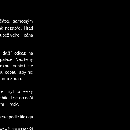
očátku samotným
ak nezapřel. Hrad
oupeživého pána
 další odkaz na
paláce. Nečitelný
nkou dopídit se
hal kopat,
aby nic
ětšímu zmaru.
le. Byl to velký
chitekt se do naší
ými Hrady.
nese podle filologa
ECHŤ ZASTRAŠÍ