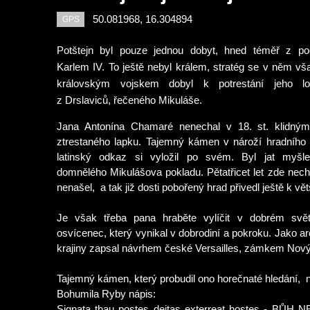
50.081968, 16.304894
GPS
Potštejn byl pouze jednou dobyt, hned téměř z p
Karlem IV. To ještě nebyl králem, stratég se v něm vš
královským vojskem dobyl k potrestání jeho l
z Drslaviců, řečeného Mikuláše.
Jana Antonína Chamaré nenechal v 18. st. klidným
ztrestaného lapku. Tajemný kámen v nároží hradního 
latinský odkaz si vyložil po svém. Byl jat myšle
domnělého Mikulášova pokladu. Pětatřicet let zde nec
nenašel,
a tak již dosti pobořený hrad přivedl ještě k v
Je však třeba pana hraběte vylíčit v dobrém svět
osvícenec, který vynikal v dobrodiní a pokroku. Jako ar
krajiny zapsal návrhem české Versailles, zámkem Nov
Tajemný kámen, který probudil ono horečnaté hledání,
Bohumila Ryby nápis:
Signata thau postes deitas exterreat hostes -
BŮH N