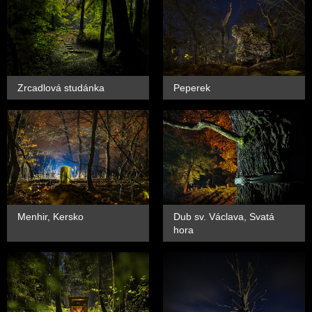
Zrcadlová studánka
Peperek
Menhir, Kersko
Dub sv. Václava, Svatá
hora