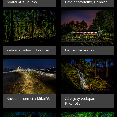
Smírčí kříž Loučky
Fext-nesmrtelný, Honbice
Zahrada mrtvých Podbřezí
Petrovické šraňky
Krudum, horníci a Mikuláš
Závojový vodopád
Krkonoše