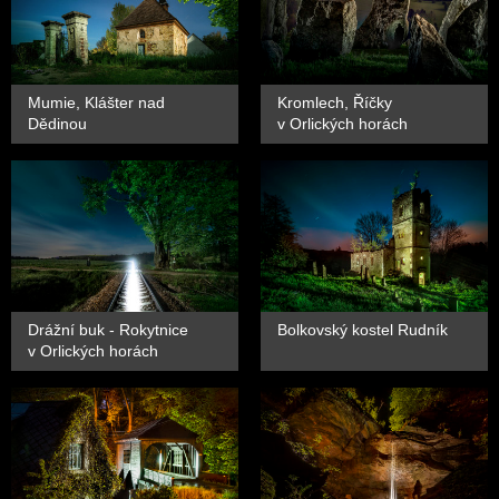
Mumie, Klášter nad
Kromlech, Říčky
Dědinou
v Orlických horách
Drážní buk - Rokytnice
Bolkovský kostel Rudník
v Orlických horách