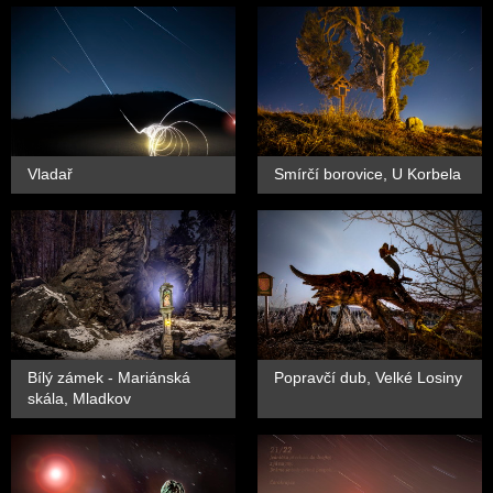
Vladař
Smírčí borovice, U Korbela
Bílý zámek - Mariánská
Popravčí dub, Velké Losiny
skála, Mladkov