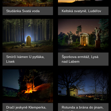
Studánka Svatá voda
Keltská svatyně, Ludéřov
Smírčí kámen U pytláka,
Šporkova ermitáž, Lysá
Lísek
nad Labem
Dračí jeskyně Klemperka,
Rotunda a brána do jinam,