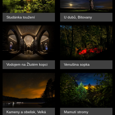
Studánka toužení
U dubů, Bítovany
Vodojem na Žlutém kopci
Venušina sopka
Kameny a obelisk, Velká
Mamutí stromy