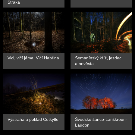
Straka
Vlci, vlčí jáma, Vlčí Habřina
Semanínský kříž, jezdec
a nevěsta
Výstraha a poklad Cotkytle
Švédské šance-Lanškroun-
Laudon