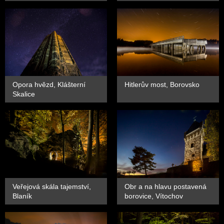
Opora hvězd, Klášterní
Hitlerův most, Borovsko
Skalice
Veřejová skála tajemství,
Obr a na hlavu postavená
Blaník
borovice, Vítochov