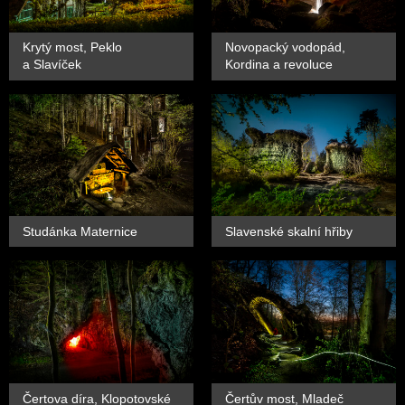
Krytý most, Peklo
Novopacký vodopád,
a Slavíček
Kordina a revoluce
Studánka Maternice
Slavenské skalní hřiby
Čertova díra, Klopotovské
Čertův most, Mladeč