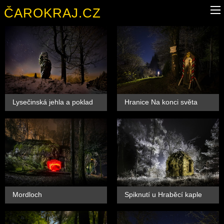
ČAROKRAJ.CZ
Lysečinská jehla a poklad
Hranice Na konci světa
Mordloch
Spiknutí u Hraběcí kaple