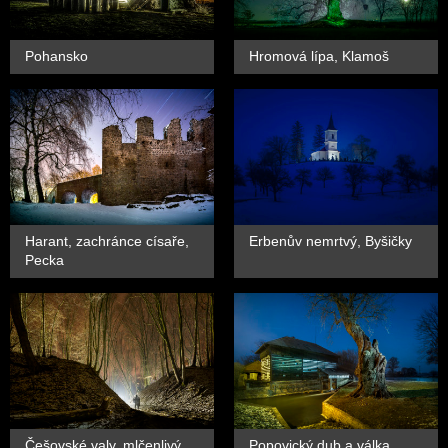
Pohansko
Hromová lípa, Klamoš
Harant, zachránce císaře,
Erbenův nemrtvý, Byšičky
Pecka
Češovské valy, mlčenlivý
Popovický dub a válka