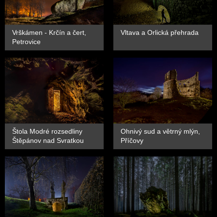
Vrškámen - Krčín a čert,
Vltava a Orlická přehrada
Petrovice
Štola Modré rozsedliny
Ohnivý sud a větrný mlýn,
Štěpánov nad Svratkou
Příčovy