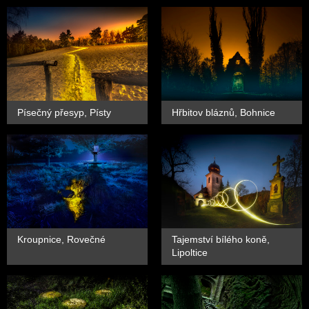
Písečný přesyp, Písty
Hřbitov bláznů, Bohnice
Kroupnice, Rovečné
Tajemství bílého koně,
Lipoltice