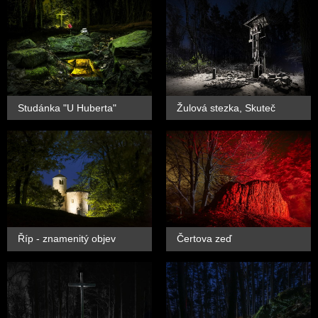
Studánka "U Huberta"
Žulová stezka, Skuteč
Říp - znamenitý objev
Čertova zeď