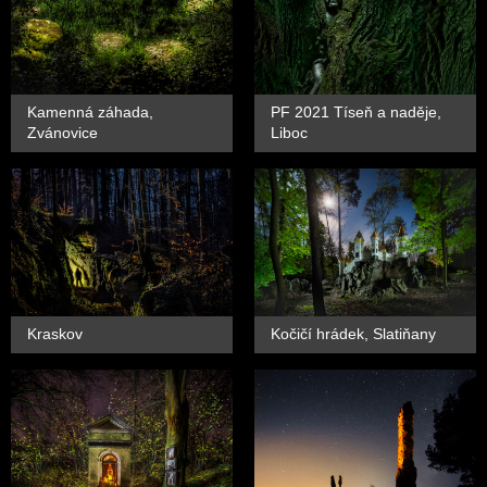
Kamenná záhada,
PF 2021 Tíseň a naděje,
Zvánovice
Liboc
Kraskov
Kočičí hrádek, Slatiňany