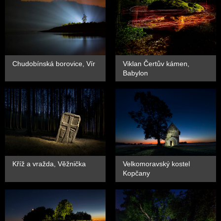
Chudobínská borovice, Vír
Viklan Čertův kámen,
Babylon
Kříž a vražda, Věžnička
Velkomoravský kostel
Kopčany