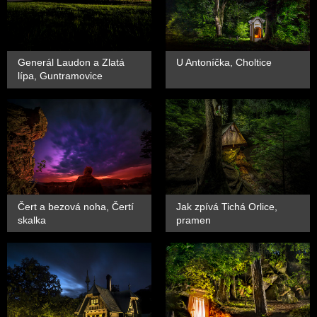
Generál Laudon a Zlatá
U Antoníčka, Choltice
lípa, Guntramovice
Čert a bezová noha, Čertí
Jak zpívá Tichá Orlice,
skalka
pramen