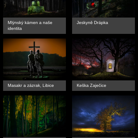
Mlýnský kámen a naše
Jeskyně Drápka
identita
Masakr a zázrak, Libice
Keška Zaječice