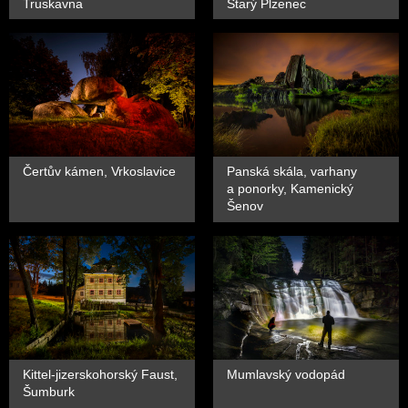
Truskavna
Starý Plzenec
Čertův kámen, Vrkoslavice
Panská skála, varhany
a ponorky, Kamenický
Šenov
Kittel-jizerskohorský Faust,
Mumlavský vodopád
Šumburk