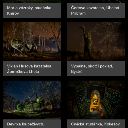
Mor a zázraky, studánka
Čertova kazatelna, Uhelná
Knířov
Příbram
Viklan Husova kazatelna,
Výpalné, sirotčí poklad,
Žemličkova Lhota
Bystré
Devítka loupeživých,
Čívická studánka, Kokešov