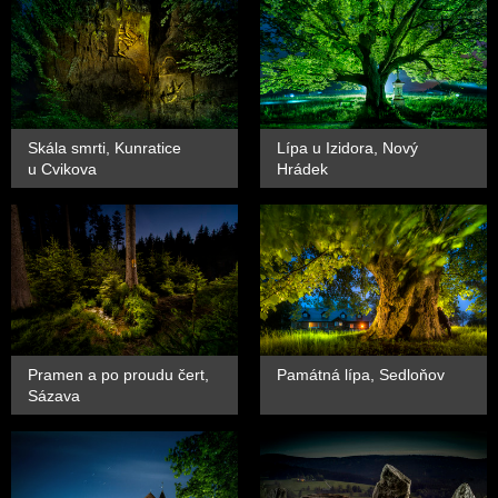
Skála smrti, Kunratice
Lípa u Izidora, Nový
u Cvikova
Hrádek
Pramen a po proudu čert,
Památná lípa, Sedloňov
Sázava