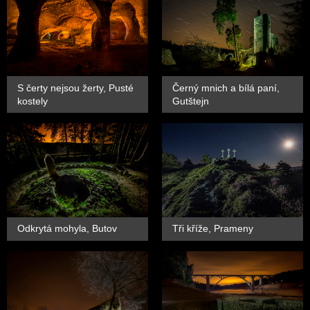
S čerty nejsou žerty, Pusté
Černý mnich a bílá paní,
kostely
Gutštejn
Odkrytá mohyla, Butov
Tři kříže, Prameny