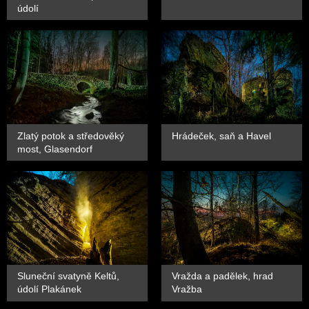
údolí
Zlatý potok a středověký
Hrádeček, saň a Havel
most, Glasendorf
Sluneční svatyně Keltů,
Vražda a padělek, hrad
údolí Plakánek
Vražba