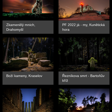
Zkamenělý mnich,
PF 2022 já - my, Kunětická
Drahomyšl
hora
Boží kameny, Kraselov
Řezníkova smrt - Bartoňův
kříž