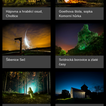
Hájovna a hraběcí osud,
Goethova štola, sopka
Choltice
Komorní hůrka
Šibenice Seč
Svídnická borovice a zlaté
časy