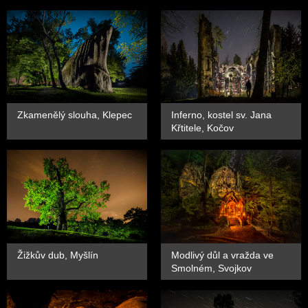
Zkamenělý slouha, Klepec
Inferno, kostel sv. Jana
Křtitele, Kočov
Žižkův dub, Myšlín
Modlivý důl a vražda ve
Smolném, Svojkov