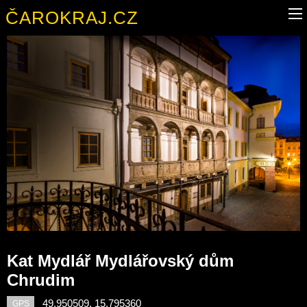
ČAROKRAJ.CZ
Kat Mydlář Mydlářovský dům
Chrudim
49.950509, 15.795360
GPS