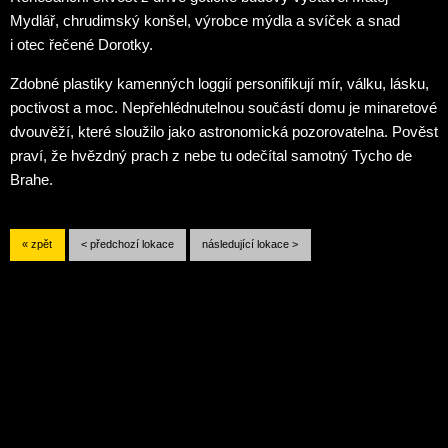
Mydlář, chrudimský konšel, výrobce mýdla a svíček a snad
i otec řečené Dorotky.
Zdobné plastiky kamenných loggií personifikují mír, válku, lásku,
poctivost a moc. Nepřehlédnutelnou součástí domu je minaretové
dvouvěží, které sloužilo jako astronomická pozorovatelna. Pověst
praví, že hvězdný prach z nebe tu odečítal samotný Tycho de
Brahe.
« zpět
< předchozí lokace
následující lokace >