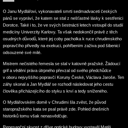
O Janu Mydlářovi, vykonavateli smrti sedmadvaceti českých
pánů se vypráví, že katem se stal z nešťastné lásky k sestřenici
Dorotce. Také i to, že ve svých šestnácti letech vstoupil do studií
medicíny Univerzity Karlovy. Ta však nedokončil právě z těch
osudných důvodů, které jej coby pacholka k ruce chrudimského
popravčího přivedly na exekuci, pohřbením zaživa pod šibenicí
odsouzené své milé.
Mistrem nečistého řemesla se stal v katovně pražské. Žádoucí
grif a vědění práva útrpného převzal od svého předchůdce
v oboru nejvyššího popravčí Koruny České, Václava Jaroše. Ten
záhy skonal a Jan Mydlář se rozhodl následovat jeho cestu
člověka přicházejícího do styku s krví a tedy sníženého.
O Mydlářovském domě v Chrudimi šla zvěst, že původ
staropražského kata se psal právě zde. Pohled dnešních
historiků tomu však nenasvědčuje.
Renesanční skvost z dříve gotické budovy vystavěl Matěj