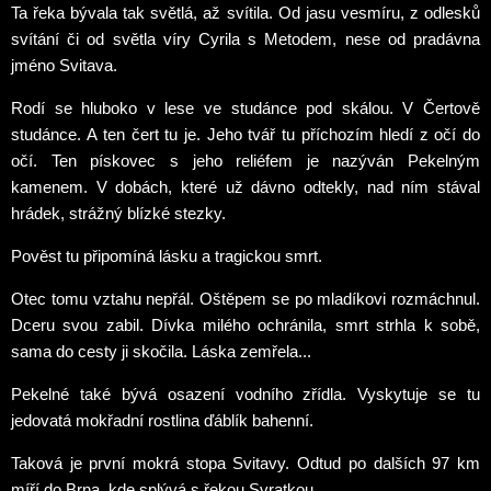
Ta řeka bývala tak světlá, až svítila. Od jasu vesmíru, z odlesků
svítání či od světla víry Cyrila s Metodem, nese od pradávna
jméno Svitava.
Rodí se hluboko v lese ve studánce pod skálou. V Čertově
studánce. A ten čert tu je. Jeho tvář tu příchozím hledí z očí do
očí. Ten pískovec s jeho reliéfem je nazýván Pekelným
kamenem. V dobách, které už dávno odtekly, nad ním stával
hrádek, strážný blízké stezky.
Pověst tu připomíná lásku a tragickou smrt.
Otec tomu vztahu nepřál. Oštěpem se po mladíkovi rozmáchnul.
Dceru svou zabil. Dívka milého ochránila, smrt strhla k sobě,
sama do cesty ji skočila. Láska zemřela...
Pekelné také bývá osazení vodního zřídla. Vyskytuje se tu
jedovatá mokřadní rostlina ďáblík bahenní.
Taková je první mokrá stopa Svitavy. Odtud po dalších 97 km
míří do Brna, kde splývá s řekou Svratkou.