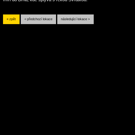
« zpět
< předchozí lokace
následující lokace >