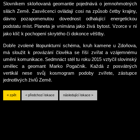
Slovníkem skloňovaná geomantie pojednává o jemnohmotných
silách Země. Zasvěcenci ovládají cosi na způsob četby krajiny,
dávno pozapomenutou dovednost odhalující energetickou
podstatu míst. Planeta je vnímána jako živá bytost. Vzorce v ní
jako klíč k pochopení skrytého či dokonce věštby.
Dobře zvolené litopunkturní schéma, kruh kamene u Zdoňova,
má sloužit k provázání člověka se říší zvířat a vzájemnému
umění komunikace.
Sedmnáct stél tu roku 2015 vztyčil slovinský
umělec a geomant Marko Pogačnik. Každá z posvátných
vertikál
nese svůj kosmogram
podoby zvířete, zástupce
jednotlivých živlů Země.
« zpět
< předchozí lokace
následující lokace >