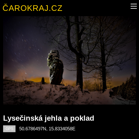
ČAROKRAJ.CZ
Lysečinská jehla a poklad
50.6786497N, 15.8334058E
GPS