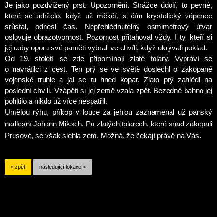
Je jako pozdvižený prst. Upozornění. Strážce údolí, to pevné,
které se udrželo, když už měkčí, s čím krystalický vápenec
srůstal, odnesl čas.
Nepřehlédnutelný osmimetrový útvar
oslovuje obrazotvornost. Pozornost přitahoval vždy. I ty, kteří si
jej coby oporu své paměti vybrali ve chvíli, když ukrývali poklad.
Od 19. století se zde připomínají zlaté tolary.
Vypráví se
o navrátilci z cest.
Ten prý se ve světě doslechl
o zakopané
vojenské truhle a jal se tu hned kopat. Zlato prý zahlédl na
poslední chvíli. Vzápětí si jej země vzala zpět. Bezedné bahno jej
pohltilo a nikdo už více nespatřil.
Umělou rýhu, příkop v louce za jehlou zaznamenal už panský
nadlesní Johann Miksch. Po zlatých tolarech, které snad zakopali
Prusové, se však slehla zem. Možná, že čekají právě na Vás.
« zpět
následující lokace >